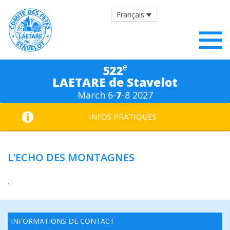
Français
e
522
LAETARE de Stavelot
March 6-
7
-8 2027
INFOS PRATIQUES
L’ECHO DES MONTAGNES
.
INFORMATIONS DE CONTACT