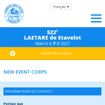
Français
e
522
LAETARE de Stavelot
March 6-
7
-8 2027
INFOS PRATIQUES
NEW EVENT CORPS
INFORMATIONS DE CONTACT
Pottiez Guy