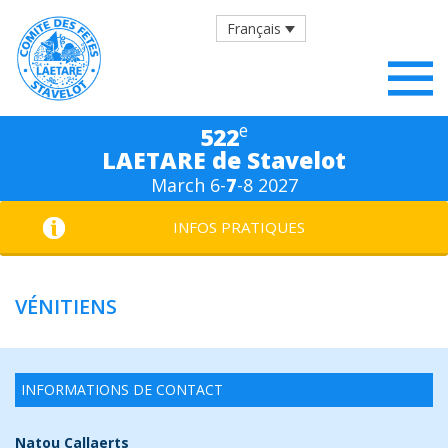
Français
e
522
LAETARE de Stavelot
March 6-
7
-8 2027
INFOS PRATIQUES
VÉNITIENS
INFORMATIONS DE CONTACT
Natou Callaerts