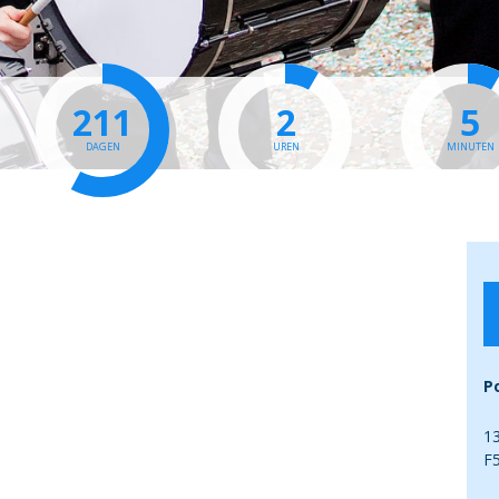
211
2
5
DAGEN
UREN
MINUTEN
P
13
F