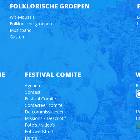
FOLKLORISCHE GROEPEN
Wit-Moussis
B
Folklorische groepen
L
Musicband
Gasten
IE
FESTIVAL COMITE
W
Agenda
Bl
Contact
Festival Comite
Contacteer comite
LW
De commissieleden
H
Missions / Descriptif
Foto’s / video’s
Fotowedstrijd
Home