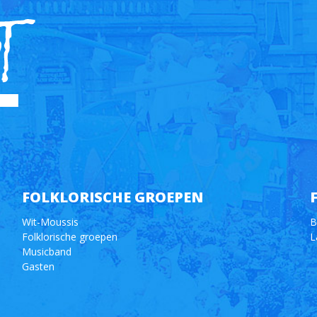
FOLKLORISCHE GROEPEN
Wit-Moussis
B
Folklorische groepen
L
Musicband
Gasten