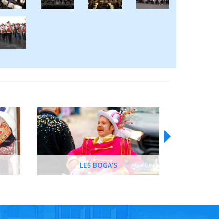
LES BOGA’S
LA ROYALE 