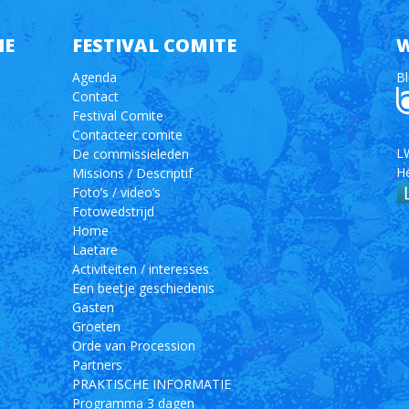
IE
FESTIVAL COMITE
W
Agenda
Bl
Contact
Festival Comite
Contacteer comite
LW
De commissieleden
H
Missions / Descriptif
Foto’s / video’s
Fotowedstrijd
Home
Laetare
Activiteiten / interesses
Een beetje geschiedenis
Gasten
Groeten
Orde van Procession
Partners
PRAKTISCHE INFORMATIE
Programma 3 dagen