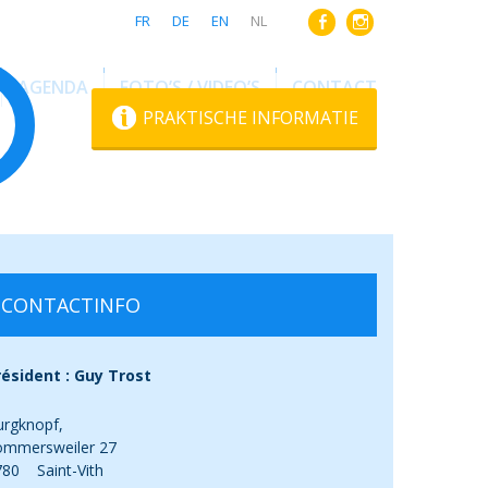
FR
DE
EN
NL
AGENDA
FOTO’S / VIDEO’S
CONTACT
PRAKTISCHE INFORMATIE
CONTACTINFO
résident : Guy Trost
urgknopf,
ommersweiler 27
780 Saint-Vith