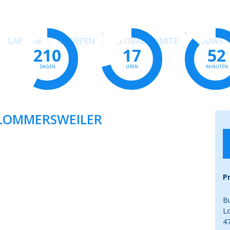
LAETARE
GROEPEN
FESTIVAL COMITE
NIEUWS
210
17
52
DAGEN
UREN
MINUTEN
 LOMMERSWEILER
P
B
L
4