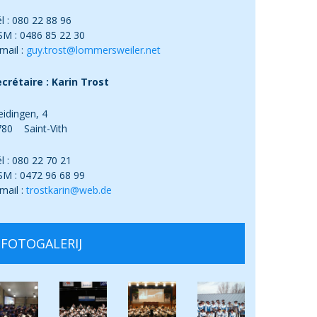
l : 080 22 88 96
SM : 0486 85 22 30
mail :
guy.trost@lommersweiler.net
crétaire : Karin Trost
idingen, 4
780 Saint-Vith
l : 080 22 70 21
SM : 0472 96 68 99
mail :
trostkarin@web.de
FOTOGALERIJ