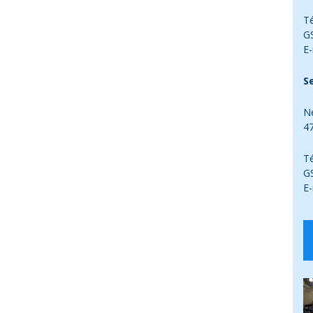
Té
G
E-
Se
Ne
4
Té
G
E-