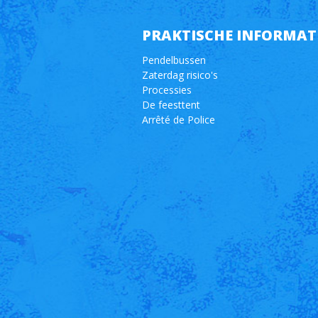
PRAKTISCHE INFORMAT
Pendelbussen
Zaterdag risico's
Processies
De feesttent
Arrêté de Police