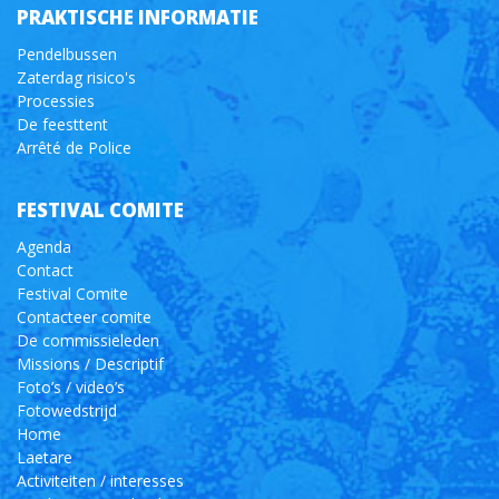
PRAKTISCHE INFORMATIE
Pendelbussen
Zaterdag risico's
Processies
De feesttent
Arrêté de Police
FESTIVAL COMITE
Agenda
Contact
Festival Comite
Contacteer comite
De commissieleden
Missions / Descriptif
Foto’s / video’s
Fotowedstrijd
Home
Laetare
Activiteiten / interesses