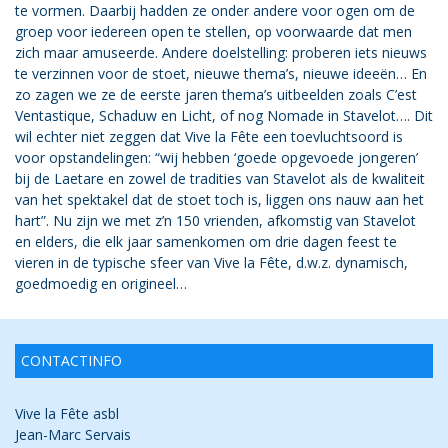
te vormen. Daarbij hadden ze onder andere voor ogen om de
groep voor iedereen open te stellen, op voorwaarde dat men
zich maar amuseerde. Andere doelstelling: proberen iets nieuws
te verzinnen voor de stoet, nieuwe thema’s, nieuwe ideeën… En
zo zagen we ze de eerste jaren thema’s uitbeelden zoals C’est
Ventastique, Schaduw en Licht, of nog Nomade in Stavelot…. Dit
wil echter niet zeggen dat Vive la Fête een toevluchtsoord is
voor opstandelingen: “wij hebben ‘goede opgevoede jongeren’
bij de Laetare en zowel de tradities van Stavelot als de kwaliteit
van het spektakel dat de stoet toch is, liggen ons nauw aan het
hart”. Nu zijn we met z’n 150 vrienden, afkomstig van Stavelot
en elders, die elk jaar samenkomen om drie dagen feest te
vieren in de typische sfeer van Vive la Fête, d.w.z. dynamisch,
goedmoedig en origineel…
CONTACTINFO
Vive la Fête asbl
Jean-Marc Servais