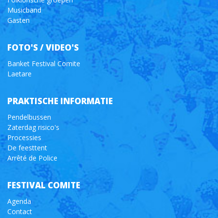
Musicband
Gasten
FOTO'S / VIDEO'S
Banket Festival Comite
Laetare
PRAKTISCHE INFORMATIE
Pendelbussen
Zaterdag risico's
Processies
De feesttent
Arrêté de Police
FESTIVAL COMITE
Agenda
Contact