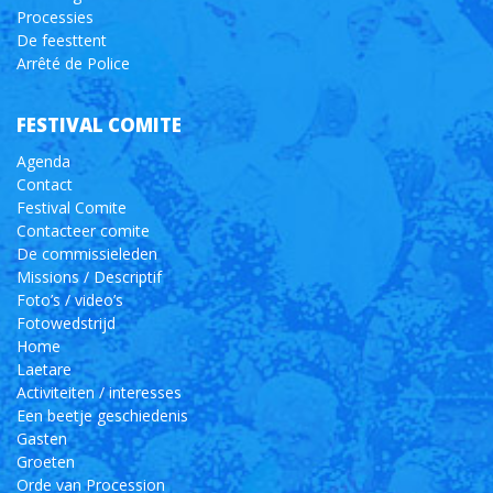
Processies
De feesttent
Arrêté de Police
FESTIVAL COMITE
Agenda
Contact
Festival Comite
Contacteer comite
De commissieleden
Missions / Descriptif
Foto’s / video’s
Fotowedstrijd
Home
Laetare
Activiteiten / interesses
Een beetje geschiedenis
Gasten
Groeten
Orde van Procession